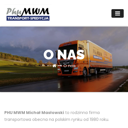
Skip
to
content
O NAS
O nas
PHU MWM Michał Masłowski
to rodzinna firma
transportowa obecna na polskim rynku od 1980 roku.